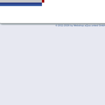
©
2011-2026 by Webshop aQua united GmbH