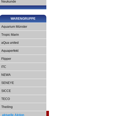
Neukunde
WARENGRUPPE
Aquarium Münster
Tropic Marin
aQua united
Aquaperfekt
Flipper
ITC
NEWA
SENEYE
SICCE
TECO
Theiling
aktuelle Aktion