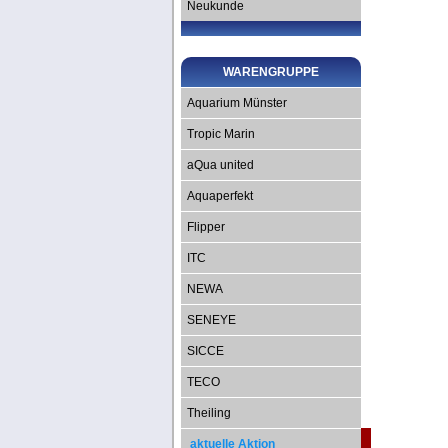
Neukunde
WARENGRUPPE
Aquarium Münster
Tropic Marin
aQua united
Aquaperfekt
Flipper
ITC
NEWA
SENEYE
SICCE
TECO
Theiling
aktuelle Aktion