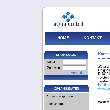
HOME
KONTAKT
Kontak
SHOP-LOGIN
Kd.Nr.:
aQua u
Passwort:
Galghei
Anmelden
D-48291
Telefon
Telefax
info@aq
www.aqu
ZUGANGSDATEN
Passwort vergessen
Weitere
Login anfordern