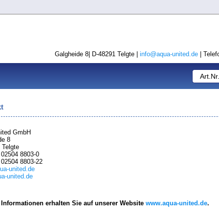
Galgheide 8| D-48291 Telgte |
info@aqua-united.de
| Telef
t
nited GmbH
de 8
 Telgte
: 02504 8803-0
: 02504 8803-22
ua-united.de
a-united.de
 Informationen erhalten Sie auf unserer Website
www.aqua-united.de
.