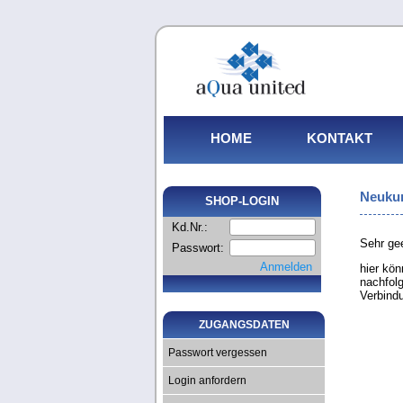
HOME
KONTAKT
Neukun
SHOP-LOGIN
Kd.Nr.:
Sehr ge
Passwort:
Anmelden
hier kö
nachfolg
Verbind
ZUGANGSDATEN
Passwort vergessen
Login anfordern