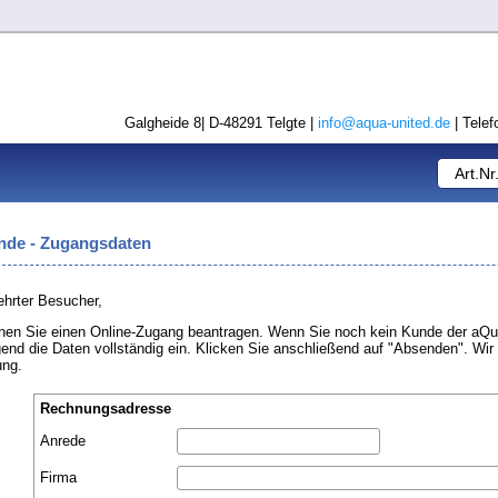
Galgheide 8| D-48291 Telgte |
info@aqua-united.de
| Telef
de - Zugangsdaten
ehrter Besucher,
nnen Sie einen Online-Zugang beantragen. Wenn Sie noch kein Kunde der aQua
end die Daten vollständig ein. Klicken Sie anschließend auf "Absenden". Wir
ung.
Rechnungsadresse
Anrede
Firma