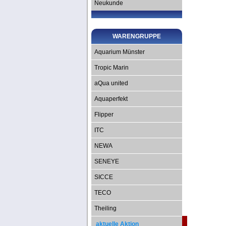
Neukunde
WARENGRUPPE
Aquarium Münster
Tropic Marin
aQua united
Aquaperfekt
Flipper
ITC
NEWA
SENEYE
SICCE
TECO
Theiling
aktuelle Aktion