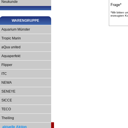
Neukunde
Frage*
*Wir bitten u
erzeugten Kon
WARENGRUPPE
Aquarium Münster
Tropic Marin
aQua united
Aquaperfekt
Flipper
ITC
NEWA
SENEYE
SICCE
TECO
Theiling
aktuelle Aktion