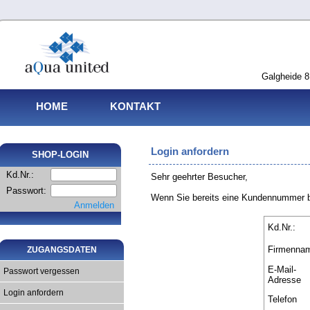
Galgheide 8
HOME
KONTAKT
Login anfordern
SHOP-LOGIN
Kd.Nr.:
Sehr geehrter Besucher,
Passwort:
Wenn Sie bereits eine Kundennummer be
Anmelden
Kd.Nr.:
Firmenna
ZUGANGSDATEN
E-Mail-
Passwort vergessen
Adresse
Login anfordern
Telefon