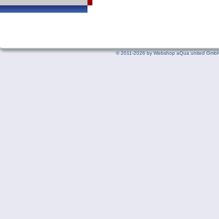
©
2011-2026 by Webshop aQua united GmbH