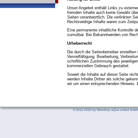
Unser Angebot enthält Links zu externen
fremden Inhalte auch keine Gewähr übern
Seiten verantwortlich. Die verlinkten S
Rechtswidrige Inhalte waren zum Zeitpu
Eine permanente inhaltliche Kontrolle d
zumutbar. Bei Bekanntwerden von Recht
Urheberrecht
Die durch die Seitenbetreiber erstellte
Vervielfältigung, Bearbeitung, Verbreit
schriftlichen Zustimmung des jeweiligen
kommerziellen Gebrauch gestattet.
Soweit die Inhalte auf dieser Seite nic
werden Inhalte Dritter als solche geke
wir um einen entsprechenden Hinweis. 
©
2011-2026 by Webshop aQua united GmbH