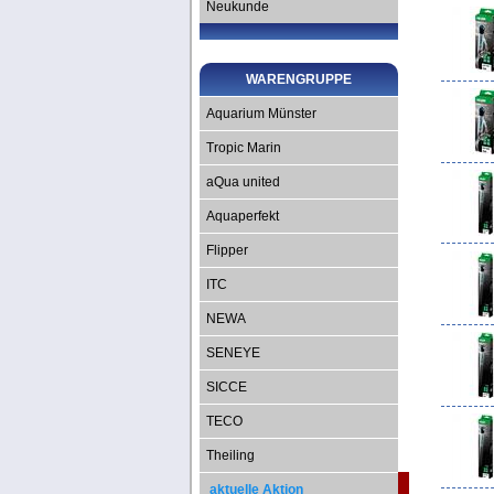
Neukunde
WARENGRUPPE
Aquarium Münster
Tropic Marin
aQua united
Aquaperfekt
Flipper
ITC
NEWA
SENEYE
SICCE
TECO
Theiling
aktuelle Aktion