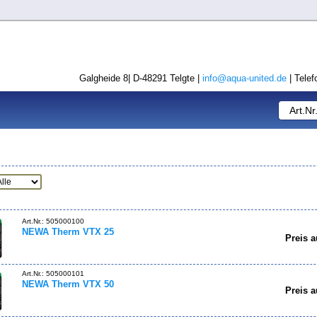
Galgheide 8| D-48291 Telgte |
info@aqua-united.de
| Telef
Art.Nr.: 505000100
NEWA Therm VTX 25
Preis a
Art.Nr.: 505000101
NEWA Therm VTX 50
Preis a