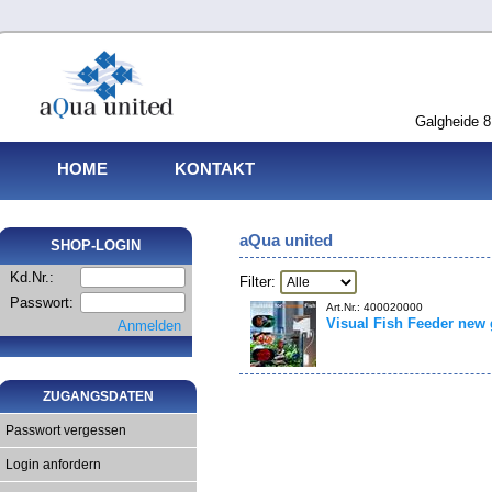
Galgheide 8
HOME
KONTAKT
aQua united
SHOP-LOGIN
Kd.Nr.:
Filter:
Passwort:
Art.Nr.: 400020000
Visual Fish Feeder new 
Anmelden
ZUGANGSDATEN
Passwort vergessen
Login anfordern