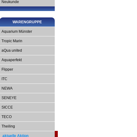
Neukunde
WARENGRUPPE
Aquarium Münster
Tropic Marin
aQua united
Aquaperfekt
Flipper
ITC
NEWA
SENEYE
SICCE
TECO
Theiling
aktuelle Aktion