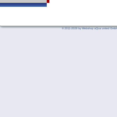
©
2011-2026 by Webshop aQua united GmbH