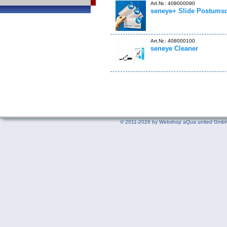
Art.Nr.: 408000090
seneye+ Slide Postumsch
Art.Nr.: 408000100
seneye Cleaner
©
2011-2026 by Webshop aQua united GmbH