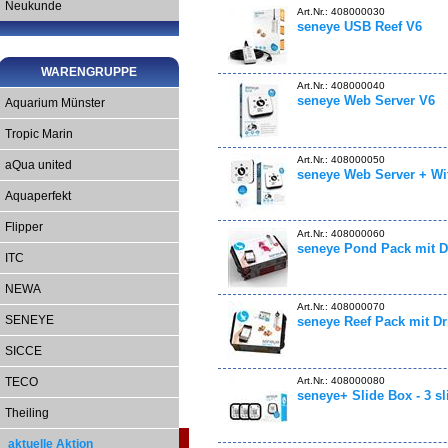
Neukunde
Art.Nr.: 408000030
seneye USB Reef V6
WARENGRUPPE
Art.Nr.: 408000040
seneye Web Server V6
Aquarium Münster
Tropic Marin
Art.Nr.: 408000050
aQua united
seneye Web Server + Wi
Aquaperfekt
Flipper
Art.Nr.: 408000060
seneye Pond Pack mit D
ITC
NEWA
Art.Nr.: 408000070
SENEYE
seneye Reef Pack mit D
SICCE
Art.Nr.: 408000080
TECO
seneye+ Slide Box - 3 sl
Theiling
aktuelle Aktion