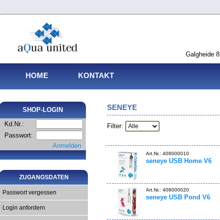
Galgheide 8
HOME
KONTAKT
SENEYE
SHOP-LOGIN
Kd.Nr.:
Filter:
Passwort:
Anmelden
Art.Nr.: 408000010
seneye USB Home V6
ZUGANGSDATEN
Art.Nr.: 408000020
Passwort vergessen
seneye USB Pond V6
Login anfordern