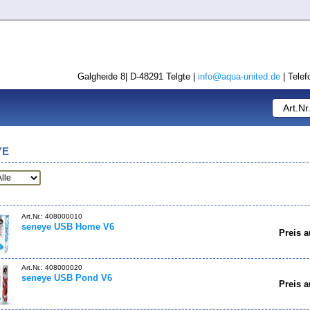
Galgheide 8| D-48291 Telgte |
info@aqua-united.de
| Telef
YE
Art.Nr.: 408000010
seneye USB Home V6
Preis a
Art.Nr.: 408000020
seneye USB Pond V6
Preis a