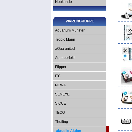
Neukunde
WARENGRUPPE
Aquarium Münster
Tropic Marin
aQua united
Aquaperfekt
Flipper
ITC
NEWA
SENEYE
SICCE
TECO
Theiling
aktuelle Aktion