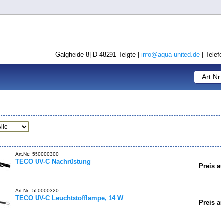
Galgheide 8| D-48291 Telgte |
info@aqua-united.de
| Telef
Art.Nr.: 550000300
TECO UV-C Nachrüstung
Preis a
Art.Nr.: 550000320
TECO UV-C Leuchtstofflampe, 14 W
Preis a