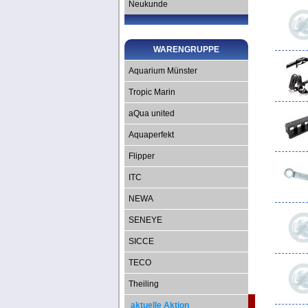
Neukunde
WARENGRUPPE
Aquarium Münster
Tropic Marin
aQua united
Aquaperfekt
Flipper
ITC
NEWA
SENEYE
SICCE
TECO
Theiling
aktuelle Aktion