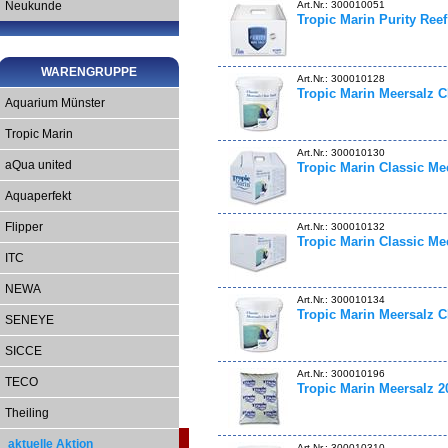
Art.Nr.: 300010051
Neukunde
Tropic Marin Purity Reef
WARENGRUPPE
Art.Nr.: 300010128
Tropic Marin Meersalz 
Aquarium Münster
Tropic Marin
Art.Nr.: 300010130
aQua united
Tropic Marin Classic Me
Aquaperfekt
Art.Nr.: 300010132
Flipper
Tropic Marin Classic Me
ITC
NEWA
Art.Nr.: 300010134
Tropic Marin Meersalz 
SENEYE
SICCE
Art.Nr.: 300010196
TECO
Tropic Marin Meersalz 2
Theiling
aktuelle Aktion
Art.Nr.: 300010310