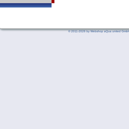
©
2011-2026 by Webshop aQua united GmbH