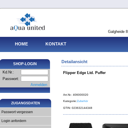
Galgheide 8
HOME
KONTAKT
Detailansicht
SHOP-LOGIN
Kd.Nr.:
Flipper Edge Ltd. Puffer
Passwort:
Anmelden
Art.Nr.: 406000020
Kategorie:
Zubehör
ZUGANGSDATEN
GTIN: 023632144348
Passwort vergessen
Login anfordern