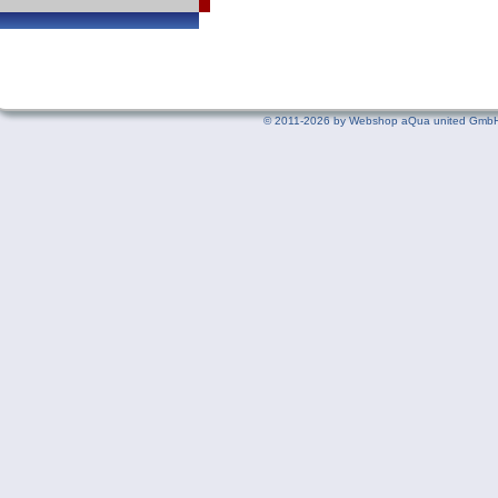
©
2011-2026 by Webshop aQua united GmbH