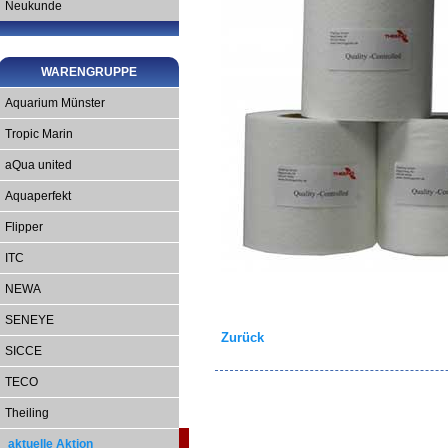
Neukunde
WARENGRUPPE
Aquarium Münster
Tropic Marin
aQua united
Aquaperfekt
Flipper
ITC
NEWA
SENEYE
Zurück
SICCE
TECO
Theiling
aktuelle Aktion