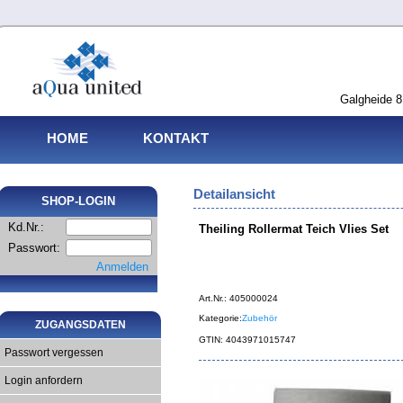
Galgheide 8
HOME
KONTAKT
Detailansicht
SHOP-LOGIN
Kd.Nr.:
Theiling Rollermat Teich Vlies Set
Passwort:
Anmelden
Art.Nr.: 405000024
Kategorie:
Zubehör
ZUGANGSDATEN
GTIN: 4043971015747
Passwort vergessen
Login anfordern