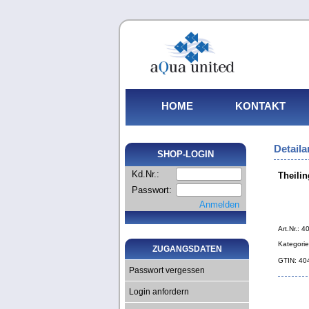
HOME
KONTAKT
Detaila
SHOP-LOGIN
Kd.Nr.:
Theilin
Passwort:
Anmelden
Art.Nr.: 
Kategorie
ZUGANGSDATEN
GTIN: 4
Passwort vergessen
Login anfordern