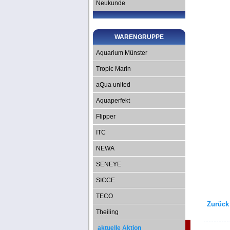
Neukunde
WARENGRUPPE
Aquarium Münster
Tropic Marin
aQua united
Aquaperfekt
Flipper
ITC
NEWA
SENEYE
SICCE
TECO
Zurück
Theiling
aktuelle Aktion