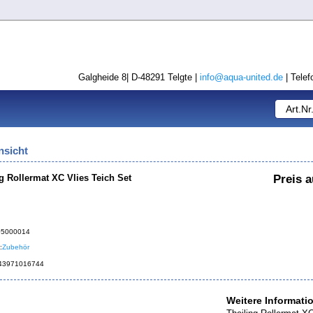
Galgheide 8| D-48291 Telgte |
info@aqua-united.de
| Telef
nsicht
g Rollermat XC Vlies Teich Set
Preis a
405000014
:
Zubehör
043971016744
Weitere Informati