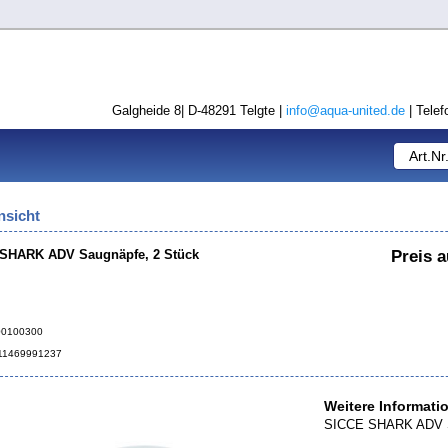
Galgheide 8| D-48291 Telgte |
info@aqua-united.de
| Telef
nsicht
SHARK ADV Saugnäpfe, 2 Stück
Preis a
500100300
011469991237
Weitere Informati
SICCE SHARK ADV S