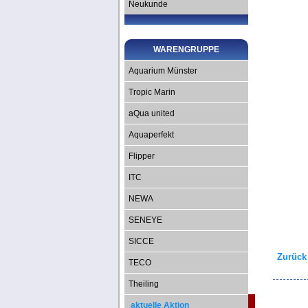
Neukunde
WARENGRUPPE
Aquarium Münster
Tropic Marin
aQua united
Aquaperfekt
Flipper
ITC
NEWA
SENEYE
SICCE
Zurück
TECO
Theiling
aktuelle Aktion