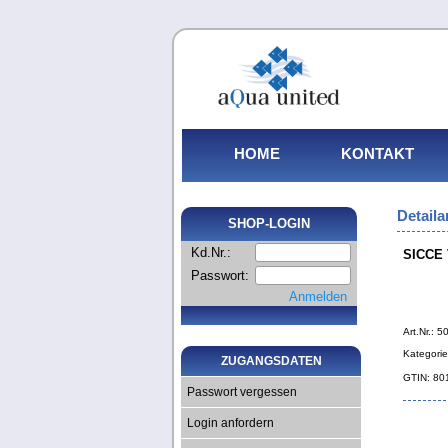
HOME
KONTAKT
Detaila
SHOP-LOGIN
Kd.Nr.:
SICCE
Passwort:
Anmelden
Art.Nr.: 
Kategorie
ZUGANGSDATEN
GTIN: 8
Passwort vergessen
Login anfordern