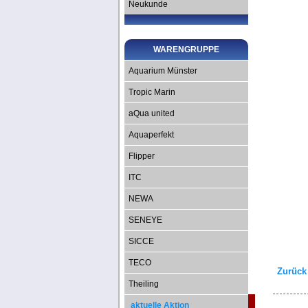
Neukunde
WARENGRUPPE
Aquarium Münster
Tropic Marin
aQua united
Aquaperfekt
Flipper
ITC
NEWA
SENEYE
SICCE
TECO
Zurück
Theiling
aktuelle Aktion