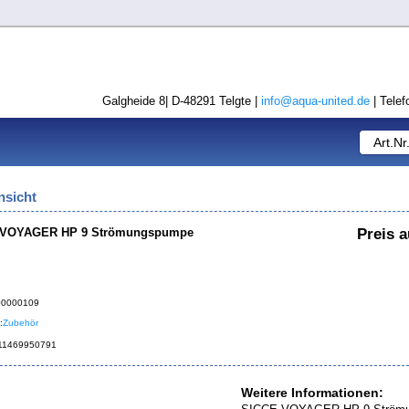
Galgheide 8| D-48291 Telgte |
info@aqua-united.de
| Telef
nsicht
 VOYAGER HP 9 Strömungspumpe
Preis a
500000109
:
Zubehör
011469950791
Weitere Informationen: