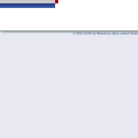
©
2011-2026 by Webshop aQua united GmbH