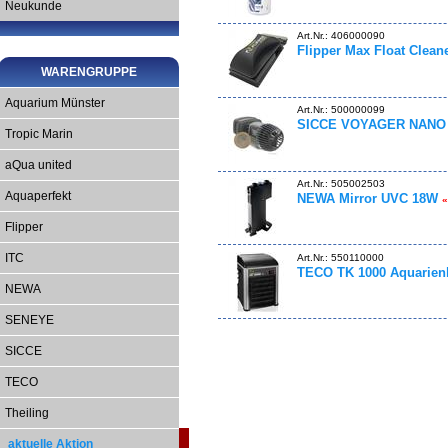
Neukunde
Art.Nr.: 406000090
Flipper Max Float Clean
WARENGRUPPE
Aquarium Münster
Art.Nr.: 500000099
SICCE VOYAGER NANO 
Tropic Marin
aQua united
Art.Nr.: 505002503
Aquaperfekt
NEWA Mirror UVC 18W
«
Flipper
Art.Nr.: 550110000
ITC
TECO TK 1000 Aquarien
NEWA
SENEYE
SICCE
TECO
Theiling
aktuelle Aktion