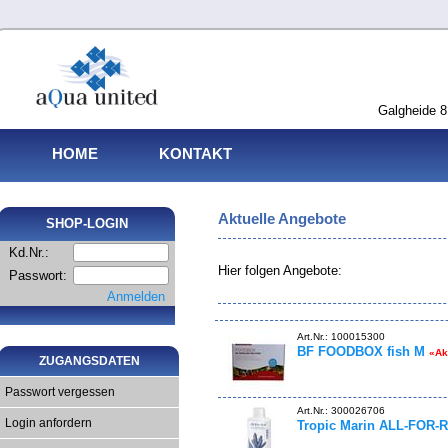
Galgheide 8
HOME
KONTAKT
Aktuelle Angebote
SHOP-LOGIN
Kd.Nr.:
Hier folgen Angebote:
Passwort:
Anmelden
Art.Nr.: 100015300
BF FOODBOX fish M
«Ak
ZUGANGSDATEN
Passwort vergessen
Art.Nr.: 300026706
Login anfordern
Tropic Marin ALL-FOR-